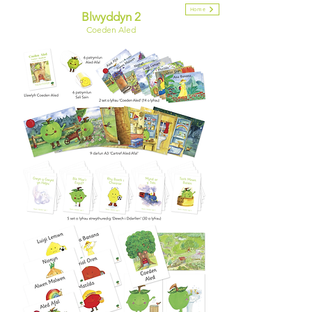
Home
Blwyddyn 2
Coeden Aled