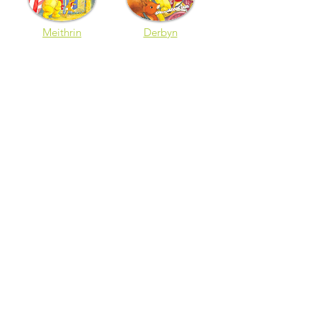
Meithrin
Derbyn
Blwyddyn 1
Blwyddyn 3 / 4
Cysylltwch â Ni